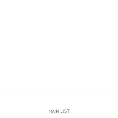
AURENT GERBAUD
NOS CHOCOLATS
WORKSHOP
MAIN LIST