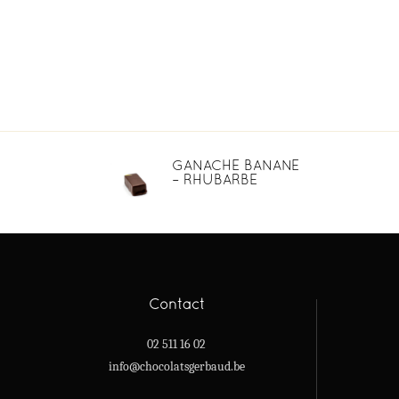
GANACHE BANANE
– RHUBARBE
Contact
02 511 16 02
info@chocolatsgerbaud.be