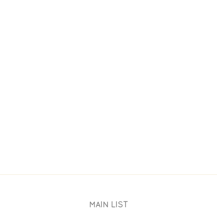
AURENT GERBAUD
NOS CHOCOLATS
WORKSHOP
MAIN LIST