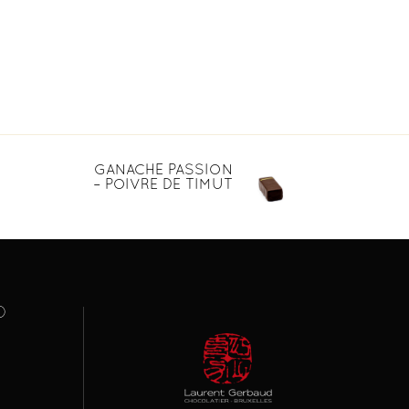
GANACHE PASSION
– POIVRE DE TIMUT
O