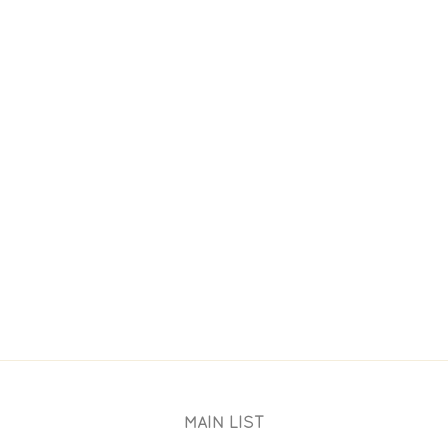
AURENT GERBAUD
NOS CHOCOLATS
WORKSHOP
MAIN LIST