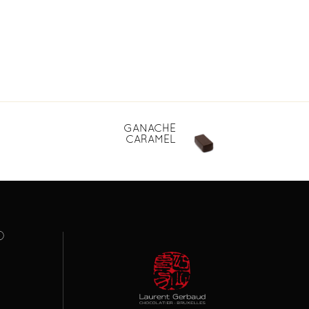
GANACHE
CARAMEL
O